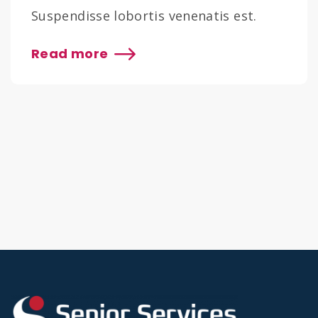
Suspendisse lobortis venenatis est.
Fusce sit amet nulla at elit fermentum
Read more
pretium at ac sem. Praesent et dictum
metus, id posuere massa. Sed gravida
sollicitudin nisi et ullamcorper. Mauris
sed mattis augue, a efficitur neque.
Morbi consectetur nibh vel diam
hendrerit finibus. Nullam in suscipit
augue. Nu