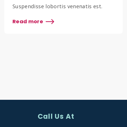
Suspendisse lobortis venenatis est.
Fusce sit amet nulla at elit
Read more
fermentum23213
Call Us At