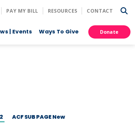
PAY MY BILL
RESOURCES
CONTACT
ws | Events
Ways To Give
Donate
2
ACF SUB PAGE New