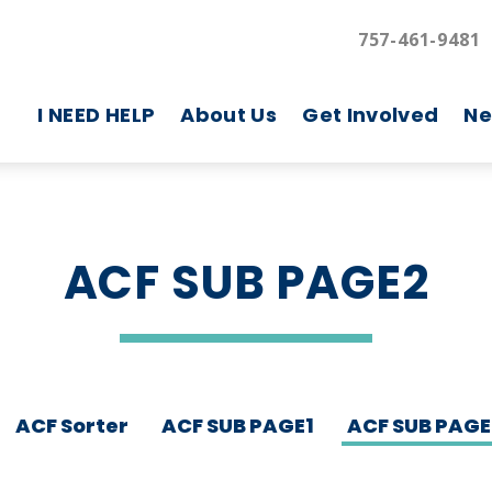
757-461-9481
I NEED HELP
About Us
Get Involved
Ne
ACF SUB PAGE2
ACF Sorter
ACF SUB PAGE1
ACF SUB PAGE