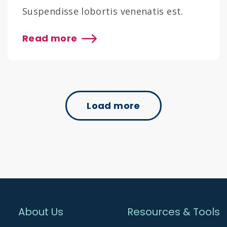
Suspendisse lobortis venenatis est.
Fusce sit amet nulla at elit fermentum
Read more
Load more
About Us
Resources & Tools